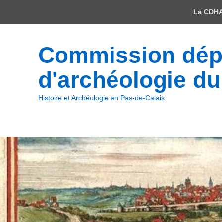
Menu
La CDH
du
haut
Commission dépa
d'archéologie du
Histoire et Archéologie en Pas-de-Calais