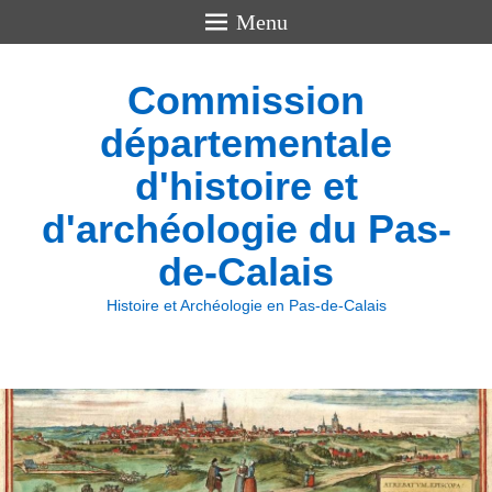
Menu
Commission
départementale
d'histoire et
d'archéologie du Pas-
de-Calais
Histoire et Archéologie en Pas-de-Calais