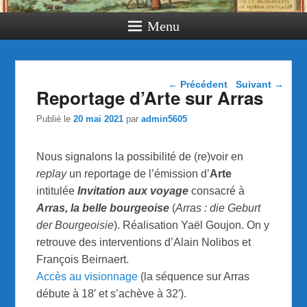
Menu
Navigation dans les
←
Précédent
Suivant
→
Reportage d’Arte sur Arras
articles
Publié le
20 mai 2021
par
admin5605
Nous signalons la possibilité de (re)voir en
replay
un reportage de l’émission d’
Arte
intitulée
Invitation aux voyage
consacré à
Arras, la belle bourgeoise
(
Arras : die Geburt
der Bourgeoisie
). Réalisation Yaël Goujon. On y
retrouve des interventions d’Alain Nolibos et
François Beirnaert.
Accès au visionnage
(la séquence sur Arras
débute à 18′ et s’achève à 32′).