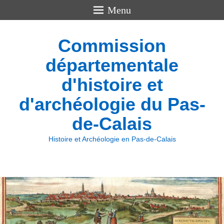
Menu
Commission
départementale
d'histoire et
d'archéologie du Pas-
de-Calais
Histoire et Archéologie en Pas-de-Calais