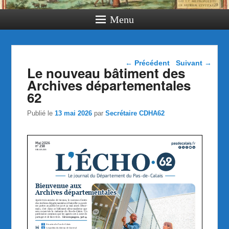
Menu
Navigation dans les
←
Précédent
Suivant
→
Le nouveau bâtiment des
articles
Archives départementales
62
Publié le
13 mai 2026
par
Secrétaire CDHA62