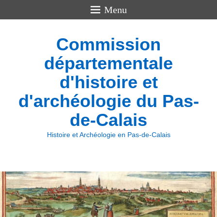
Menu
Commission
départementale
d'histoire et
d'archéologie du Pas-
de-Calais
Histoire et Archéologie en Pas-de-Calais