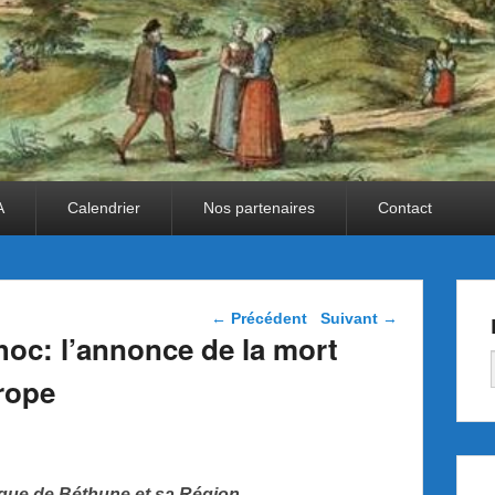
A
Calendrier
Nos partenaires
Contact
Navigation dans les
←
Précédent
Suivant
→
articles
oc: l’annonce de la mort
urope
ique
de Béthune et sa Région