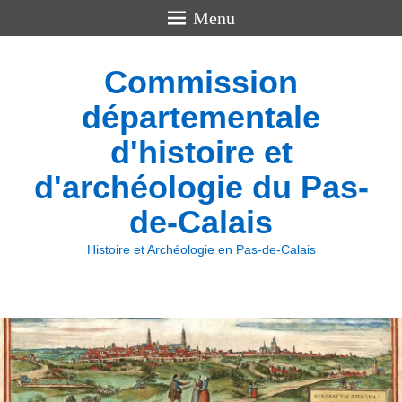
Menu
Commission
départementale
d'histoire et
d'archéologie du Pas-
de-Calais
Histoire et Archéologie en Pas-de-Calais