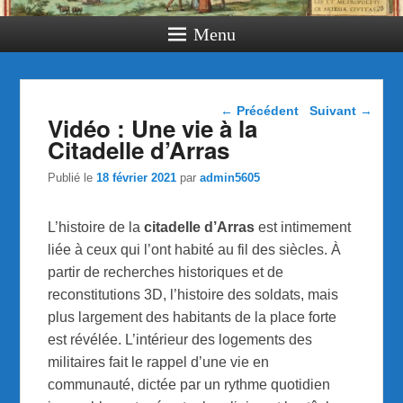
Menu
Navigation dans les
←
Précédent
Suivant
→
Vidéo : Une vie à la
articles
Citadelle d’Arras
Publié le
18 février 2021
par
admin5605
L’histoire de la
citadelle d’Arras
est intimement
liée à ceux qui l’ont habité au fil des siècles. À
partir de recherches historiques et de
reconstitutions 3D, l’histoire des soldats, mais
plus largement des habitants de la place forte
est révélée. L’intérieur des logements des
militaires fait le rappel d’une vie en
communauté, dictée par un rythme quotidien