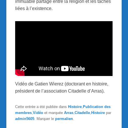
immuable partagé entre la religion et les tâches
liées à l’existence.
Vidéo de Gatien Wierez (doctorant en histoire,
président de l’association Citadelle d’Arras).
Cette entrée a été publiée dans
Histoire
,
Publication des
membres
,
Vidéo
et marquée
Arras
,
Citadelle
,
Histoire
par
admin5605
. Marquer le
permalien
.