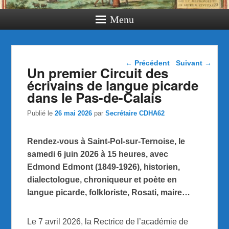
Menu
Navigation dans les
←
Précédent
Suivant
→
Un premier Circuit des
articles
écrivains de langue picarde
dans le Pas-de-Calais
Publié le
26 mai 2026
par
Secrétaire CDHA62
Rendez-vous à Saint-Pol-sur-Ternoise, le
samedi 6 juin 2026 à 15 heures, avec
Edmond Edmont (1849-1926), historien,
dialectologue, chroniqueur et poète en
langue picarde, folkloriste, Rosati, maire…
Le 7 avril 2026, la Rectrice de l’académie de