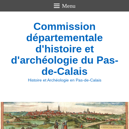
Menu
Commission
départementale
d'histoire et
d'archéologie du Pas-
de-Calais
Histoire et Archéologie en Pas-de-Calais