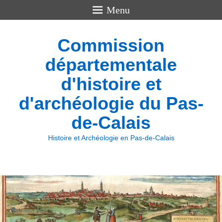
Menu
Commission
départementale
d'histoire et
d'archéologie du Pas-
de-Calais
Histoire et Archéologie en Pas-de-Calais