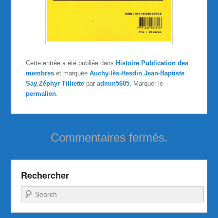
Cette entrée a été publiée dans
Histoire
,
Publication des
membres
et marquée
Auchy-lès-Hesdin
,
Jean-Baptiste
Say
,
Zéphyr Tilliette
par
admin5605
. Marquer le
permalien
.
Commentaires fermés.
Rechercher
Recherche