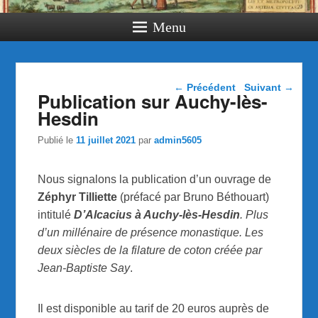
Menu
Navigation dans les
←
Précédent
Suivant
→
Publication sur Auchy-lès-
articles
Hesdin
Publié le
11 juillet 2021
par
admin5605
Nous signalons la publication d’un ouvrage de
Zéphyr Tilliette
(préfacé par Bruno Béthouart)
intitulé
D’Alcacius à Auchy-lès-Hesdin
. Plus
d’un millénaire de présence monastique. Les
deux siècles de la filature de coton créée par
Jean-Baptiste Say
.
Il est disponible au tarif de 20 euros auprès de