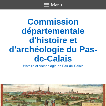
Menu
Commission
départementale
d'histoire et
d'archéologie du Pas-
de-Calais
Histoire et Archéologie en Pas-de-Calais