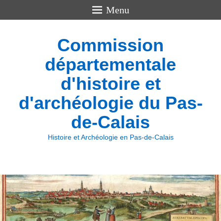
Menu
Commission
départementale
d'histoire et
d'archéologie du Pas-
de-Calais
Histoire et Archéologie en Pas-de-Calais