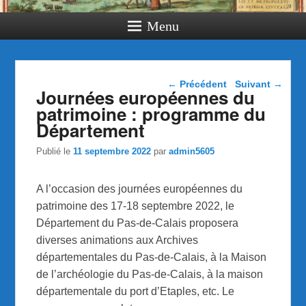
Menu
Navigation dans les
←
Précédent
Suivant
→
Journées européennes du
articles
patrimoine : programme du
Département
Publié le
11 septembre 2022
par
admin5605
A l’occasion des journées européennes du
patrimoine des 17-18 septembre 2022, le
Département du Pas-de-Calais proposera
diverses animations aux Archives
départementales du Pas-de-Calais, à la Maison
de l’archéologie du Pas-de-Calais, à la maison
départementale du port d’Etaples, etc. Le