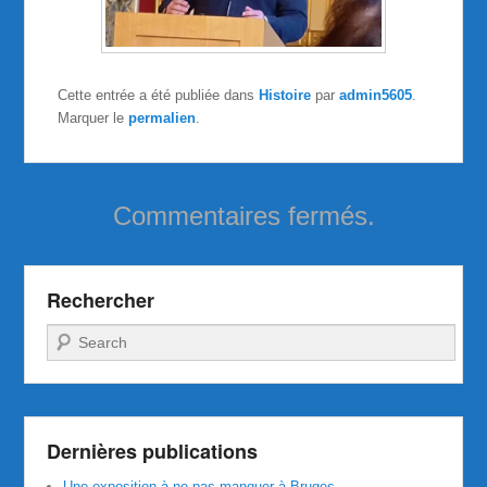
Cette entrée a été publiée dans
Histoire
par
admin5605
.
Marquer le
permalien
.
Commentaires fermés.
Rechercher
Recherche
Dernières publications
Une exposition à ne pas manquer à Bruges