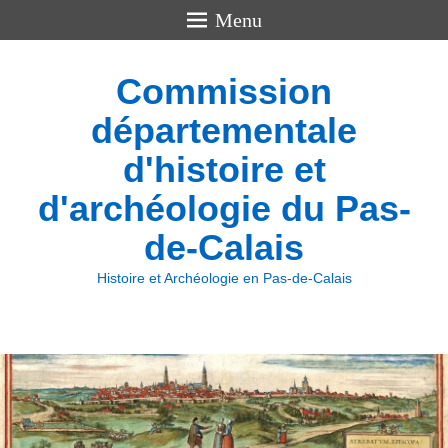
Menu
Commission
départementale
d'histoire et
d'archéologie du Pas-
de-Calais
Histoire et Archéologie en Pas-de-Calais