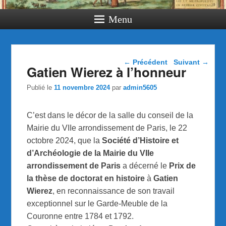
Menu
Navigation dans les
←
Précédent
Suivant
→
Gatien Wierez à l’honneur
articles
Publié le
11 novembre 2024
par
admin5605
C’est dans le décor de la salle du conseil de la
Mairie du VIIe arrondissement de Paris, le 22
octobre 2024, que la
Société d’Histoire et
d’Archéologie de la Mairie du VIIe
arrondissement de Paris
a décerné le
Prix de
la thèse de doctorat en histoire
à
Gatien
Wierez
, en reconnaissance de son travail
exceptionnel sur le Garde-Meuble de la
Couronne entre 1784 et 1792.