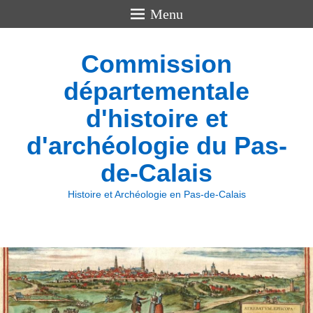
Menu
Commission
départementale
d'histoire et
d'archéologie du Pas-
de-Calais
Histoire et Archéologie en Pas-de-Calais