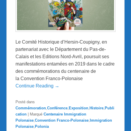
Le Comité Historique d’Hersin-Coupigny, en
partenariat avec le Département du Pas-de-
Calais et les Editions Nord-Avril, poursuit ses
manifestations entamées en 2019 dans le cadre
des commémorations du centenaire de
la Convention Franco-Polonaise
Continue Reading →
Posté dans
Commémoration
,
Conférence
,
Exposition
,
Histoire
,
Publi
cation
|
Marqué
Centenaire Immigration
Polonaise
,
Convention Franco-Polonaise
,
Immigration
Polonaise
,
Polonia