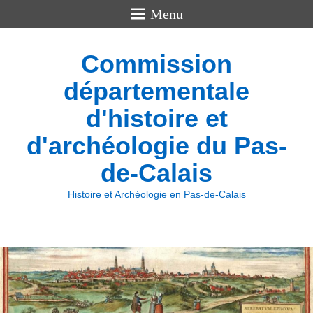
Menu
Commission
départementale
d'histoire et
d'archéologie du Pas-
de-Calais
Histoire et Archéologie en Pas-de-Calais