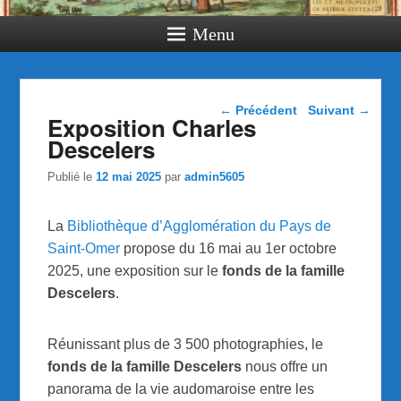
Menu
Navigation dans les
←
Précédent
Suivant
→
Exposition Charles
articles
Descelers
Publié le
12 mai 2025
par
admin5605
La
Bibliothèque d’Agglomération du Pays de
Saint-Omer
propose du 16 mai au 1er octobre
2025, une exposition sur le
fonds de la famille
Descelers
.
Réunissant plus de 3 500 photographies, le
fonds de la famille Descelers
nous offre un
panorama de la vie audomaroise entre les