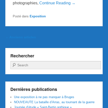
photographies,
Continue Reading →
Posté dans
Exposition
Navigation dans les articles
←
Anciens articles
Rechercher
Recherche
Dernières publications
Une exposition à ne pas manquer à Bruges
NOUVEAUTE La bataille d’Arras, au tournant de la guerre
Journée d’étude « Saint-Bertin gothique »