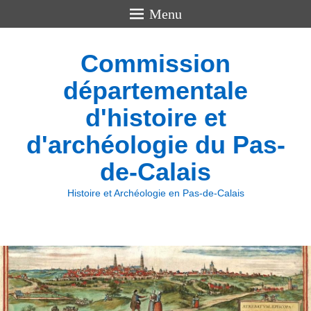
Menu
Commission
départementale
d'histoire et
d'archéologie du Pas-
de-Calais
Histoire et Archéologie en Pas-de-Calais